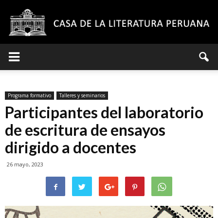
Casa
Programa formativo
Talleres y seminarios
de
Participantes del laboratorio
de escritura de ensayos
dirigido a docentes
la
26 mayo, 2023
Literatura