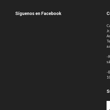
Síguenos en Facebook
C
Ca
Jr
A
Te
a.
-R
sá
-B
10
S