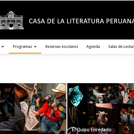
Programas
Reservas escolares
Agenda
Salas de Lectu
Casa
de
El Quipu Enredado:
la