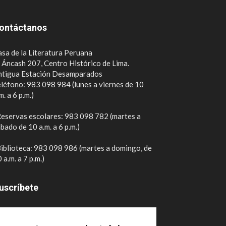
ontáctanos
sa de la Literatura Peruana
. Áncash 207, Centro Histórico de Lima.
ntigua Estación Desamparados
léfono: 983 098 984 (lunes a viernes de 10
m. a 6 p.m.)
eservas escolares: 983 098 782 (martes a
bado de 10 a.m. a 6 p.m.)
iblioteca: 983 098 986 (martes a domingo, de
 a.m. a 7 p.m.)
uscríbete