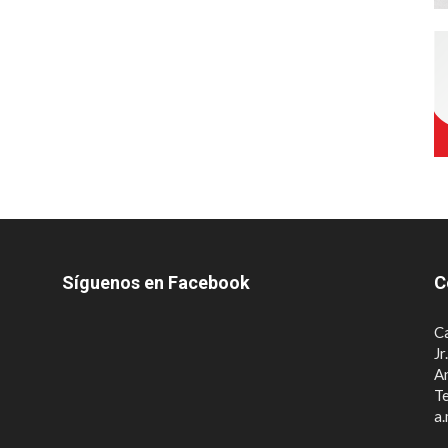
Síguenos en Facebook
C
Ca
Jr
A
Te
a.