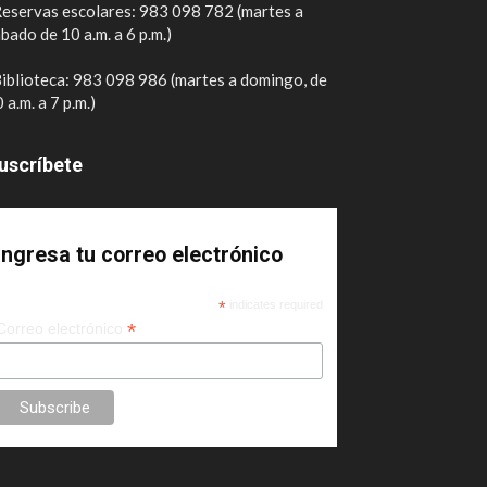
eservas escolares: 983 098 782 (martes a
bado de 10 a.m. a 6 p.m.)
iblioteca: 983 098 986 (martes a domingo, de
 a.m. a 7 p.m.)
uscríbete
Ingresa tu correo electrónico
*
indicates required
*
Correo electrónico