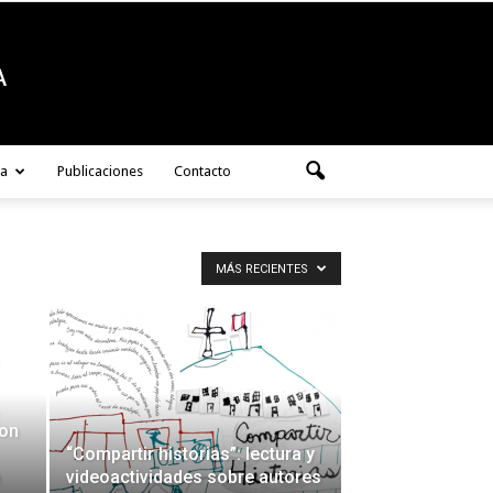
ra
Publicaciones
Contacto
MÁS RECIENTES
con
“Compartir historias”: lectura y
a
videoactividades sobre autores