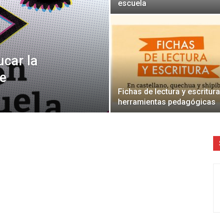
escuela
Literatura
ucar la
je
Fichas de lectura y escritura
herramientas pedagógicas
Peruana