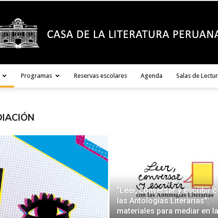
Programas
Reservas escolares
Agenda
Salas de Lectu
Casa
DIACIÓN
de
“Leer, conversar y escribir 
las Antologías Literarias”:
materiales para mediar en l
la