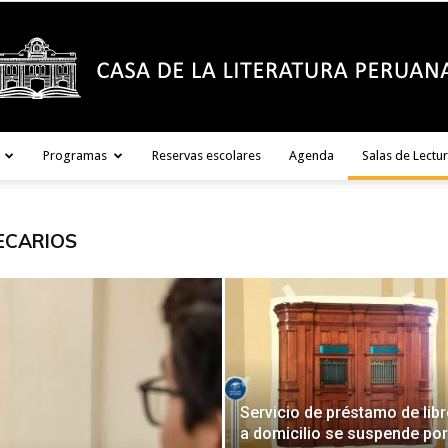
Programas
Reservas escolares
Agenda
Salas de Lectu
Casa
ECARIOS
de
Servicio de préstamo de lib
a domicilio se suspende por
la