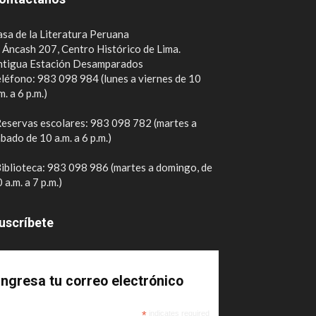
sa de la Literatura Peruana
. Áncash 207, Centro Histórico de Lima.
ntigua Estación Desamparados
léfono: 983 098 984 (lunes a viernes de 10
m. a 6 p.m.)
eservas escolares: 983 098 782 (martes a
bado de 10 a.m. a 6 p.m.)
iblioteca: 983 098 986 (martes a domingo, de
 a.m. a 7 p.m.)
uscríbete
Ingresa tu correo electrónico
*
indicates required