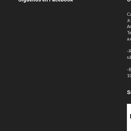
Ca
Jr
A
Te
a.
-R
sá
-B
10
S