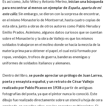
Es así como, Julio Vélez y Antonio Merino,
inician una búsqueda
para encontrar al menos un ejemplar de
España, aparta de mí
este cáliz
.
Sin embargo, se dieron con la sorpresa de encontrar,
en el mismo Monasterio de Montserrat, hasta cuatro copias de
esta obra, junto a obras de otros autores como Pablo Neruda y
Emilio Prados. Asimismo, algunos datos curiosos que se cuentan
sobre el Monasterio y la obra de Vallejo es que los mismos
soldados trabajaron en el molino donde se hacía la mezcla de la
materia prima para obtener el papel, el cual está formado por
ropas, vendajes, trofeos de guerra, banderas enemigas y
uniformes de soldados italianos y alemanes.
Dentro del libro,
se puede apreciar un prólogo de Juan Larrea,
poeta y ensayista español, y un retrato de César Vallejo
realizado por Pablo Picasso en 1938
a partir de antiguas
fotografías del poeta, ya que el pintor nunca lo conoció. Este
dibujo fue realizado directamente sobre un stencil u hoja de cera
empleada, en aquellos años, por los aparatos multicopistas. El