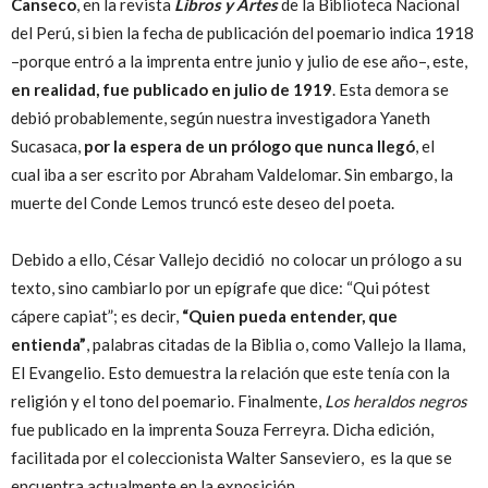
Canseco
, en la revista
Libros y Artes
de la Biblioteca Nacional
del Perú, si bien la fecha de publicación del poemario indica 1918
–porque entró a la imprenta entre junio y julio de ese año–, este,
en realidad, fue publicado en julio de 1919
. Esta demora se
debió probablemente, según nuestra investigadora Yaneth
Sucasaca,
por la espera de un prólogo que nunca llegó
, el
cual iba a ser escrito por Abraham Valdelomar. Sin embargo, la
muerte del Conde Lemos truncó este deseo del poeta.
Debido a ello, César Vallejo decidió no colocar un prólogo a su
texto, sino cambiarlo por un epígrafe que dice: “Qui pótest
cápere capiat”; es decir,
“Quien pueda entender, que
entienda”
, palabras citadas de la Biblia o, como Vallejo la llama,
El Evangelio. Esto demuestra la relación que este tenía con la
religión y el tono del poemario. Finalmente,
Los heraldos negros
fue publicado en la imprenta Souza Ferreyra. Dicha edición,
facilitada por el coleccionista Walter Sanseviero, es la que se
encuentra actualmente en la exposición.