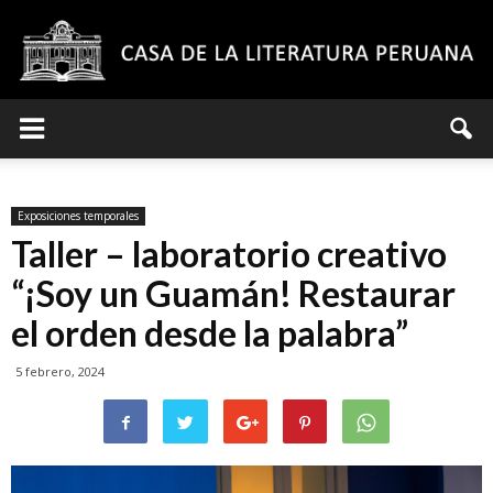
Casa
Exposiciones temporales
de
Taller – laboratorio creativo
“¡Soy un Guamán! Restaurar
el orden desde la palabra”
la
5 febrero, 2024
Literatura