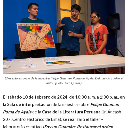
Peruana
El evento es parte de la muestra Felipe Guaman Poma de Ayala. Del mundo vuelve el
autor. (Foto: Tom Quiroz)
El
sábado 10 de febrero de 2024, de 10:00 a. m. a 1:00 p. m., en
la Sala de interpretación
de la muestra sobre
Felipe Guaman
Poma de Ayala
de la
Casa de la Literatura Peruana
(Jr. Áncash
207, Centro Histórico de Lima), se realizará el taller –
laboratorio creativo
¡Soy un Guamán! Restaurar el orden