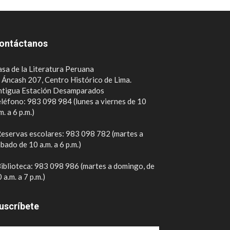
ontáctanos
sa de la Literatura Peruana
. Áncash 207, Centro Histórico de Lima.
ntigua Estación Desamparados
léfono: 983 098 984 (lunes a viernes de 10
m. a 6 p.m.)
eservas escolares: 983 098 782 (martes a
bado de 10 a.m. a 6 p.m.)
iblioteca: 983 098 986 (martes a domingo, de
 a.m. a 7 p.m.)
uscríbete