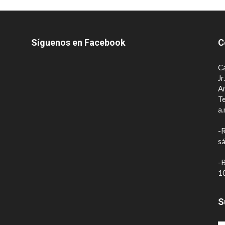
Síguenos en Facebook
C
Ca
Jr
A
Te
a.
-R
sá
-B
10
S