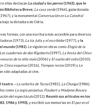
re ellas destacan
La ciudad y los perros
(1963), que le
io Biblioteca Breve;
La casa verde
(1966), galardonada
(1967), y la monumental
Conversación en La Catedral
a bajo la dictadura de Odría.
evas formas, con una escritura más accesible para diversos
itadoras
(1973),
La tía Julia y el escribidor
(1977), y
la
 del mundo
(1981).
Le siguieron obras como
Elogio de la
Los cuadernos de don Rigoberto
(1997),
La fiesta del Chivo
vesuras de la niña mala
(2006) y
El sueño del celta
(2010).
ron
Cinco esquinas
(2016),
Tiempos recios
(2019) y
Le
an sido adaptadas al cine.
l teatro
—
La señorita de Tacna
(1981),
La Chunga
(1986),
ulos como
La orgía perpetua. Flaubert y Madame Bovary
zación del espectáculo
(2012).
Reunió sus artículos en los
83, 1986 y 1990),
y escribió sus memorias en
El pez en el