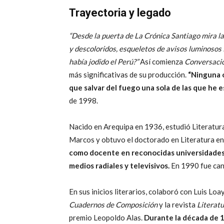
Trayectoria y legado
“Desde la puerta de La Crónica Santiago mira la
y descoloridos, esqueletos de avisos luminosos 
había jodido el Perú?”
Así comienza
Conversació
más significativas de su producción.
“Ninguna o
que salvar del fuego una sola de las que he esc
de 1998.
Nacido en Arequipa en 1936, estudió Literatur
Marcos y obtuvo el doctorado en Literatura en
como docente en reconocidas universidades 
medios radiales y televisivos.
En 1990 fue cand
En sus inicios literarios, colaboró con Luis L
Cuadernos de Composición
y la revista
Literat
premio Leopoldo Alas.
Durante la década de 1