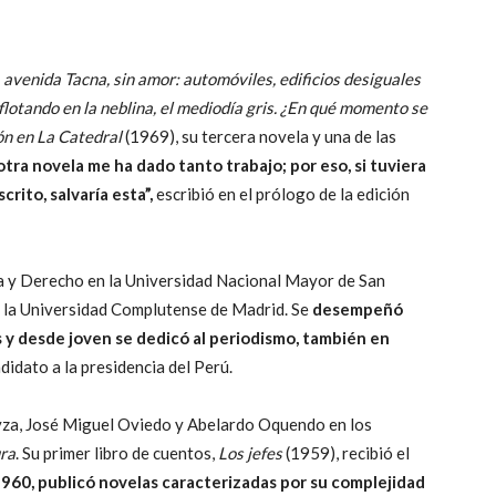
 avenida Tacna, sin amor: automóviles, edificios desiguales
flotando en la neblina, el mediodía gris. ¿En qué momento se
n en La Catedral
(1969), su tercera novela y una de las
tra novela me ha dado tanto trabajo; por eso, si tuviera
rito, salvaría esta”,
escribió en el prólogo de la edición
a y Derecho en la Universidad Nacional Mayor de San
 la Universidad Complutense de Madrid. Se
desempeñó
y desde joven se dedicó al periodismo, también en
idato a la presidencia del Perú.
oayza, José Miguel Oviedo y Abelardo Oquendo en los
ura
. Su primer libro de cuentos,
Los jefes
(1959), recibió el
960, publicó novelas caracterizadas por su complejidad