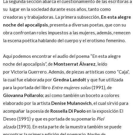
La segunda sección abarca el cuestionamiento de las escritoras a
su lugar en la sociedad durante esos años, tanto como
creadoras y trabajadoras. La primera subsección,
En esta alegre
noche del apocalipsis
, presenta a diversas poetas, que con su
obra confrontan roles impuestos a las mujeres, además, remecen
la escena poética hablando del cuerpo y el erotismo femenino.
Aquí podemos encontrar el audio del poema “En esta alegre
noche del apocalipsis”, de
Montserrat Álvarez
, leído
por Victoria Guerrero. Además, de piezas artísticas como “Caja”,
la cual fue elaborada por
Gredna Landolt
y que fue utilizada
para la portada del libro
Entre mujeres solas
(1991), de
Giovanna Pollarolo
; así como también un boceto a colores
elaborado por la artista
Denise Mulanovich
, el cual sirvió para
acompañar la poesía de
Rossella Di Paolo
en la exposición El
Deseo (1991) y que es portada de su poemario
Piel
alzada
(1993). En esta parte de la muestra también se puede
encontrar la primera edición del poemario
Noche de