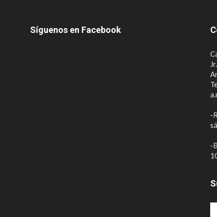
Síguenos en Facebook
C
Ca
Jr
A
Te
a.
-R
sá
-B
10
S