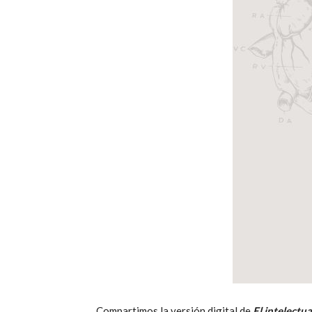
Compartimos la versión digital de
El intelectua