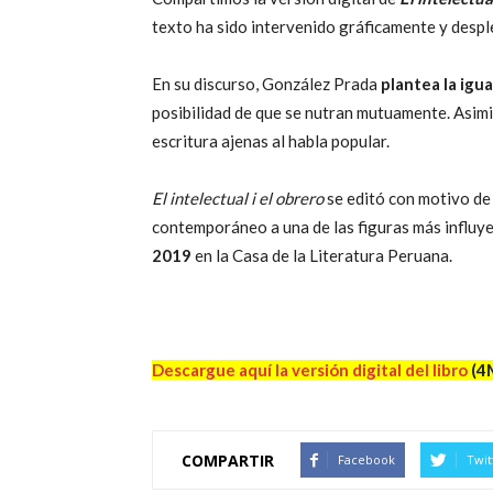
texto ha sido intervenido gráficamente y desple
En su discurso, González Prada
plantea la igua
posibilidad de que se nutran mutuamente. Asimi
escritura ajenas al habla popular.
El intelectual i el obrero
se editó con motivo de
contemporáneo a una de las figuras más influyen
2019
en la Casa de la Literatura Peruana.
Descargue aquí la versión digital del libro
(4
COMPARTIR
Facebook
Twit