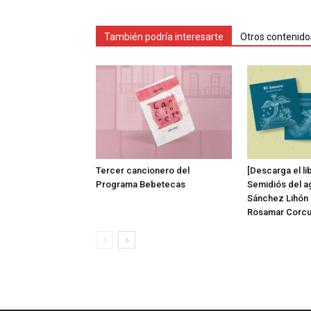
También podría interesarte
Otros contenido
Tercer cancionero del
[Descarga el li
Programa Bebetecas
Semidiós del ag
Sánchez Lihón 
Rosamar Corcu