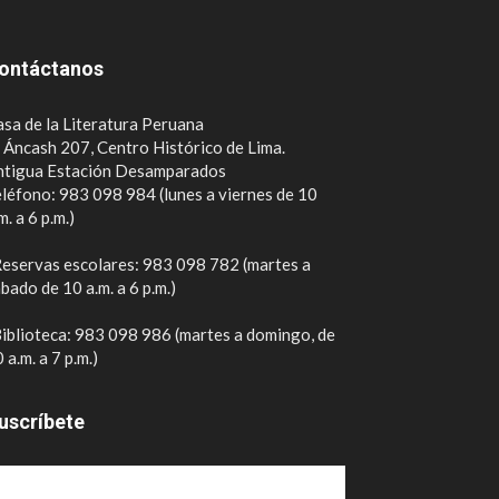
ontáctanos
sa de la Literatura Peruana
. Áncash 207, Centro Histórico de Lima.
ntigua Estación Desamparados
léfono: 983 098 984 (lunes a viernes de 10
m. a 6 p.m.)
eservas escolares: 983 098 782 (martes a
bado de 10 a.m. a 6 p.m.)
iblioteca: 983 098 986 (martes a domingo, de
 a.m. a 7 p.m.)
uscríbete