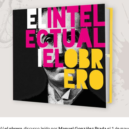
Literatura
Peruana
l i el obrero
, discurso leído por
Manuel González Prada
el 1 de may