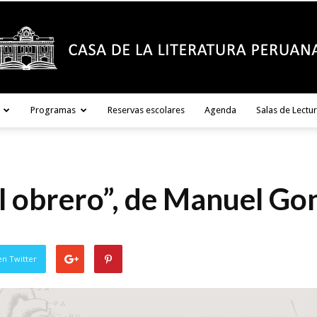
Programas
Reservas escolares
Agenda
Salas de Lectu
Casa
 el obrero”, de Manuel G
de
en Twitter
la