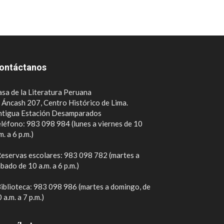
ontáctanos
sa de la Literatura Peruana
. Áncash 207, Centro Histórico de Lima.
ntigua Estación Desamparados
léfono: 983 098 984 (lunes a viernes de 10
m. a 6 p.m.)
eservas escolares: 983 098 782 (martes a
bado de 10 a.m. a 6 p.m.)
iblioteca: 983 098 986 (martes a domingo, de
 a.m. a 7 p.m.)