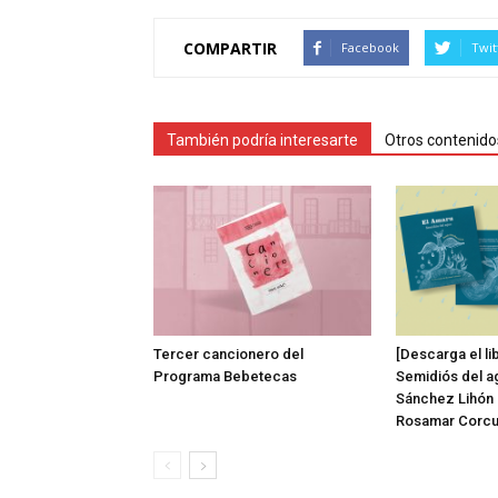
COMPARTIR
Facebook
Twit
También podría interesarte
Otros contenido
Tercer cancionero del
[Descarga el li
Programa Bebetecas
Semidiós del ag
Sánchez Lihón 
Rosamar Corcu