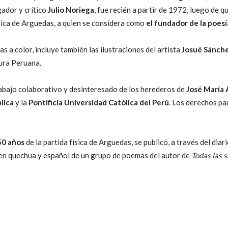
gador y crítico
Julio Noriega
, fue recién a partir de 1972, luego de q
lírica de Arguedas, a quien se considera como
el fundador de la poes
s a color, incluye también las ilustraciones del artista
Josué Sánch
tura Peruana.
rabajo colaborativo y desinteresado de los herederos de
José María
lica
y la
Pontificia Universidad Católica del Perú
. Los derechos pa
50 años
de la partida física de Arguedas, se publicó, a través del diar
n en quechua y español de un grupo de poemas del autor de
Todas las 