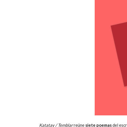
Katatay / Temblar
reúne
siete poemas
del esc