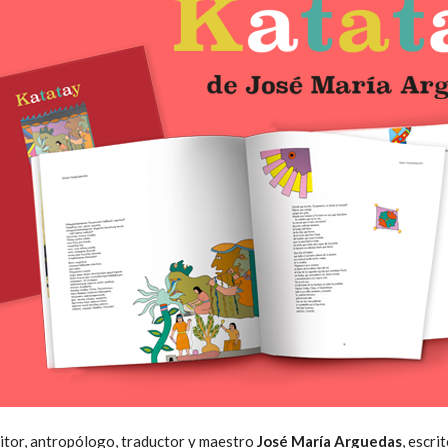
Literatura
Peruana
ritor, antropólogo, traductor y maestro
José María Arguedas
, escr