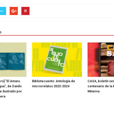
ter
s
bro] “El Amaru.
Bibliotecuento: Antología de
CASA, boletín sem
ua”, de Danilo
microrrelatos 2023-2024
centenario de la E
e ilustrado por
Minerva
era