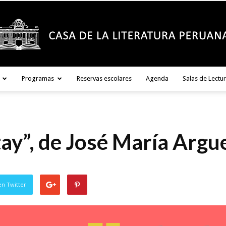
Programas
Reservas escolares
Agenda
Salas de Lectu
Casa
ay”, de José María Argu
de
en Twitter
la