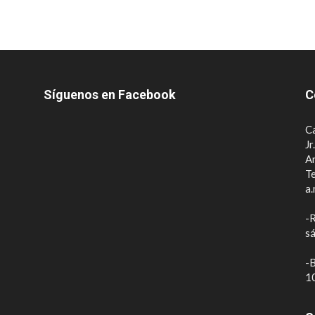
Síguenos en Facebook
C
Ca
Jr
A
Te
a.
-R
sá
-B
10