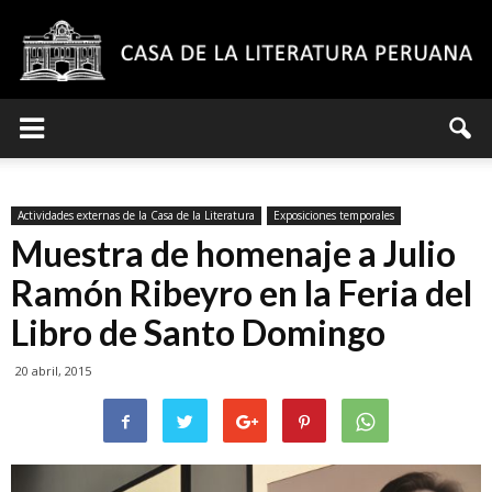
Casa
Actividades externas de la Casa de la Literatura
Exposiciones temporales
de
Muestra de homenaje a Julio
Ramón Ribeyro en la Feria del
Libro de Santo Domingo
la
20 abril, 2015
Literatura