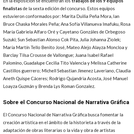
En la exposición se encuentran los
trabajos de los 9 equipos
finalistas
de la sexta edición del concurso. Estos equipos
estuvieron conformados por: Marita Duilia Peña Mora, Ian
Bruce Chaska Morales Peña; Ana Sofía Villanueva Imafuku, Rosa
María Gabriela Alfaro Oré y Cayetano Gonzáles de Orbegoso
Suzuki; Sun Sebastian Alonso Cok Pita, Julia Johanna Ziolek;
María Martín Tello Benito José, Mateo Alejo Alayza Moncloa y
Barclay Tilsa Crousse de Vallongue; Juana Isabel Rafael
Palomino, Guadalupe Cecilia Tito Valencia y Melissa Catherine
Castillos guerrero; Michell Sebastian Jimenez Laveriano, Claudia
Aneth Quispe Cáceres; Rodrigo Qujandria Acosta, José Manuel
Loayza Guzmán y Brenda Lys Roman Gonzalez.
Sobre el Concurso Nacional de Narrativa Gráfica
El Concurso Nacional de Narrativa Gráfica busca fomentar la
creación artística en el ámbito de la historieta a través de la
adaptación de obras literarias o la vida y obra de artistas