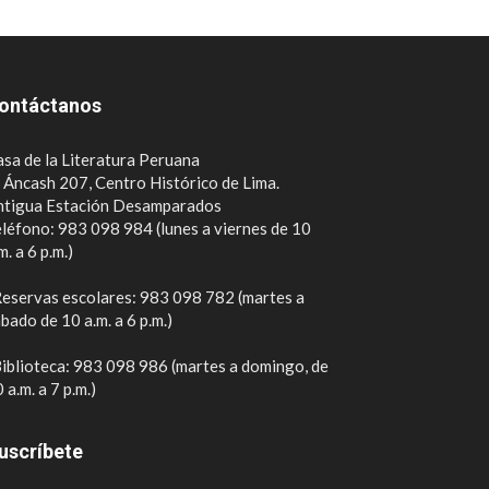
ontáctanos
sa de la Literatura Peruana
. Áncash 207, Centro Histórico de Lima.
ntigua Estación Desamparados
léfono: 983 098 984 (lunes a viernes de 10
m. a 6 p.m.)
eservas escolares: 983 098 782 (martes a
bado de 10 a.m. a 6 p.m.)
iblioteca: 983 098 986 (martes a domingo, de
 a.m. a 7 p.m.)
uscríbete