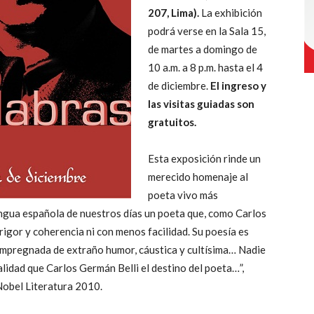
207, Lima).
La exhibición
podrá verse en la Sala 15,
de martes a domingo de
10 a.m. a 8 p.m. hasta el 4
de diciembre.
El ingreso y
las visitas guiadas son
gratuitos.
Esta exposición rinde un
merecido homenaje al
poeta vivo más
engua española de nuestros días un poeta que, como Carlos
igor y coherencia ni con menos facilidad. Su poesía es
, impregnada de extraño humor, cáustica y cultísima… Nadie
lidad que Carlos Germán Belli el destino del poeta…”,
Nobel Literatura 2010.