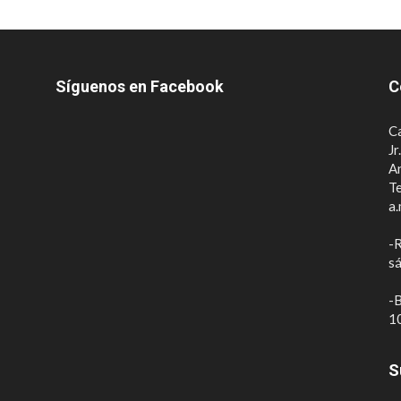
Síguenos en Facebook
C
Ca
Jr
A
Te
a.
-R
sá
-B
10
S