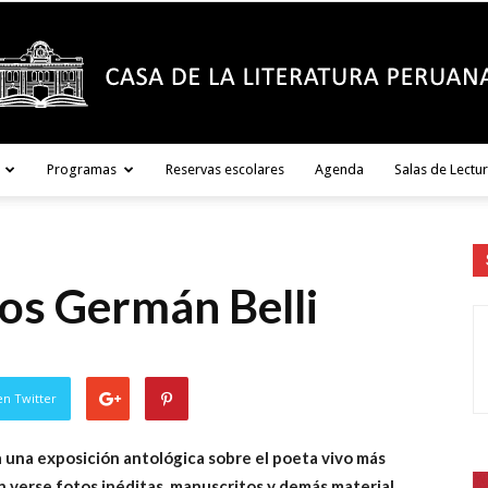
Programas
Reservas escolares
Agenda
Salas de Lectu
Casa
os Germán Belli
de
en Twitter
a una exposición antológica sobre el poeta vivo más
la
 verse fotos inéditas, manuscritos y demás material