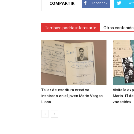
COMPARTIR
Facebook
Twit
También podría interesarte
Otros contenido
Taller de escritura creativa
Visita la ex
inspirado en el joven Mario Vargas
Mario. El d
Llosa
vocación»