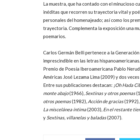
La muestra, que ha contado con el minucioso cu
inéditas que recorren su trayectoria vital y p
personales del homenajeado; así como los prem
trayectoria. Complementa la exposición una mue
poemarios.
Carlos Germán Belli pertenece a la Generación 
imprescindible en las letras hispanoamericanas
Premio de Poesía Iberoamericana Pablo Neruda 
Américas José Lezama Lima (2009) y dos veces
Entre sus publicaciones destacan:
¡Oh Hada Cib
monte abajo
(1966),
Sextinas y otros poemas
(
otros poemas
(1982),
Acción de gracias
(1992)
La miscelánea íntima
(2003),
En el restante ti
y
Sextinas, villanelas y baladas
(2007).