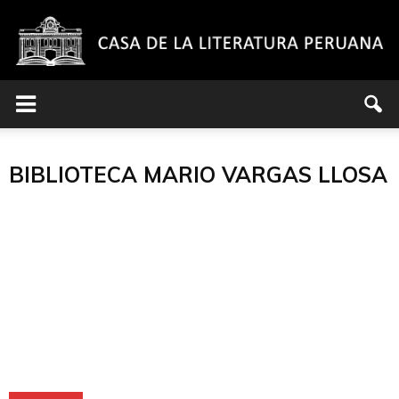
Casa
Novedades en la Biblioteca Mario
Los servicios que ofrece la Biblioteca Mario
Bibliotec
BIBLIOTECA MARIO VARGAS LLOSA
Vargas Llosa
Vargas Llosa
horario 
de
la
Literatura