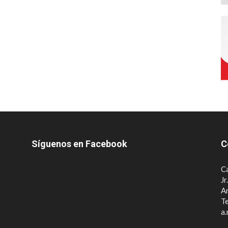
Síguenos en Facebook
C
Ca
Jr
A
Te
a.