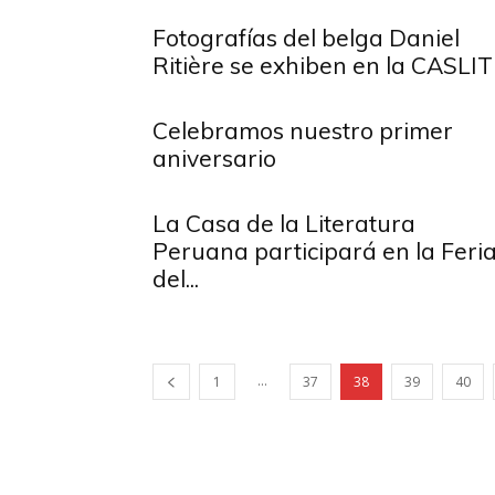
Fotografías del belga Daniel
Ritière se exhiben en la CASLIT
Celebramos nuestro primer
aniversario
La Casa de la Literatura
Peruana participará en la Feri
del...
...
1
37
38
39
40