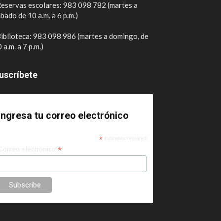
eservas escolares: 983 098 782 (martes a
bado de 10 a.m. a 6 p.m.)
iblioteca: 983 098 986 (martes a domingo, de
 a.m. a 7 p.m.)
uscríbete
Ingresa tu correo electrónico
*
indicates required
*
Correo electrónico