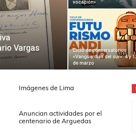
vocación»
Literatura
iva
ario Vargas
Ciclo de conversatorios
«Vanguardias del sur»: 4 y 1
de marzo
Peruana
Imágenes de Lima
Anuncian actividades por el
centenario de Arguedas