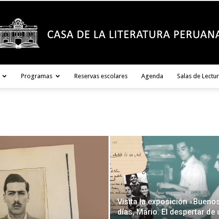
Programas
Reservas escolares
Agenda
Salas de Lectu
Casa
de
Visita la exposición «Bueno
días, Mario. El despertar de
la