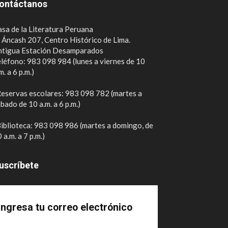
ontáctanos
sa de la Literatura Peruana
. Áncash 207, Centro Histórico de Lima.
ntigua Estación Desamparados
léfono: 983 098 984 (lunes a viernes de 10
m. a 6 p.m.)
eservas escolares: 983 098 782 (martes a
bado de 10 a.m. a 6 p.m.)
iblioteca: 983 098 986 (martes a domingo, de
 a.m. a 7 p.m.)
uscríbete
Ingresa tu correo electrónico