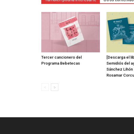
Tercer cancionero del
[Descarga el li
Programa Bebetecas
Semidiós del ag
Sánchez Lihón 
Rosamar Corcu