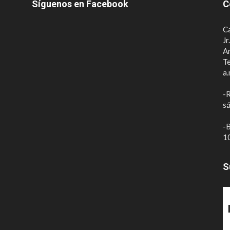
Síguenos en Facebook
C
Ca
Jr
A
Te
a.
-R
sá
-B
10
S