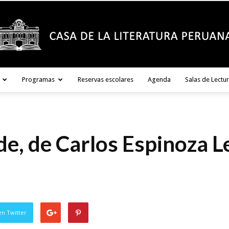
Programas
Reservas escolares
Agenda
Salas de Lectu
Casa
lde, de Carlos Espinoza 
de
en Twitter
la