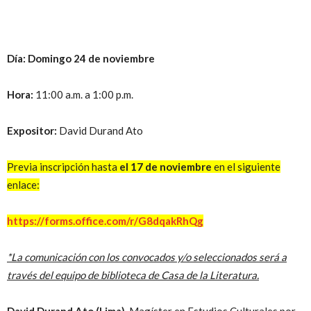
Día: Domingo 24 de noviembre
Hora:
11:00 a.m. a 1:00 p.m.
Expositor:
David Durand Ato
Previa inscripción hasta
el 17 de noviembre
en el siguiente
enlace:
https://forms.office.com/r/G8dqakRhQg
*La comunicación con los convocados y/o seleccionados será a
través del equipo de biblioteca de Casa de la Literatura.
David Durand Ato (Lima).
Magíster en Estudios Culturales por