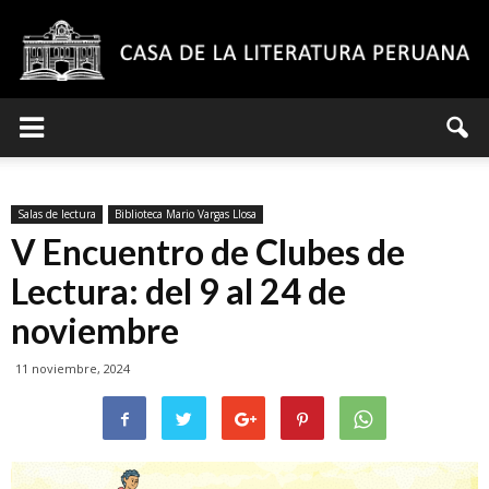
Casa
Salas de lectura
Biblioteca Mario Vargas Llosa
de
V Encuentro de Clubes de
Lectura: del 9 al 24 de
noviembre
la
11 noviembre, 2024
Literatura