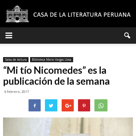
Casa
Salas de lectura
Biblioteca Mario Vargas Llosa
de
“Mi tío Nicomedes” es la
publicación de la semana
6 febrero, 2017
la
Literatura