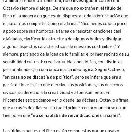
familiar
, creador o intelectual, tío o investigador con el cual
Octavio siempre dialoga. De ahí que no extrañe ni el título del
libro ni la manera en que están dispuesta toda la información que
el autor nos comparte. Como él afirma: “Nicomedes colocó poco
a poco sobre sus hombros la tarea de rescatar canciones casi
olvidadas, clarificar la estructura de algunos bailes y divulgar
algunos aspectos característicos de nuestras costumbres”. Y
siempre, partiendo de la idea de lo familiar, el primer recinto de su
sensibilidad cultural: creativa, unida, anecdótica, con distintas
personalidades, sin una única marca ideológica. Según Octavio,
“en casa no se discutía de política”
, pero se infiere que era a
partir de lo artístico que ejercían sus posiciones, sus derechos
cívicos, su derecho a la creatividad y al pensamiento. En
Nicomedes eso podemos verlo desde las décimas. Octavio afirma
que a través de ellas, su tío fue el primero en pronunciarse en un
tiempo en que
“no se hablaba de reivindicaciones raciales”.
Las últimas partes del libro están compuestas por un ensayo