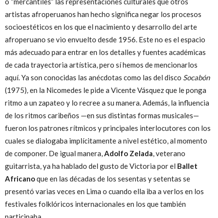
o “mercantiles” las representaciones culturales que otros
artistas afroperuanos han hecho significa negar los procesos
socioestéticos en los que el nacimiento y desarrollo del arte
afroperuano se vio envuelto desde 1956. Este no es el espacio
más adecuado para entrar en los detalles y fuentes académicas
de cada trayectoria artística, pero sí hemos de mencionarlos
aquí. Ya son conocidas las anécdotas como las del disco
Socabón
(1975)
,
en la Nicomedes le pide a Vicente Vásquez que le ponga
ritmo a un zapateo y lo recree a su manera. Además, la influencia
de los ritmos caribeños —en sus distintas formas musicales—
fueron los patrones rítmicos y principales interlocutores con los
cuales se dialogaba implícitamente a nivel estético, al momento
de componer. De igual manera,
Adolfo Zelada
, veterano
guitarrista, ya ha hablado del gusto de Victoria por el
Ballet
Africano
que en las décadas de los sesentas y setentas se
presentó varias veces en Lima o cuando ella iba a verlos en los
festivales folklóricos internacionales en los que también
participaba.