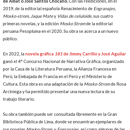
de Amat o José Santos Chocano.
Con las reediciones, en el
2019, de la editorial española Renacimiento de
Engranajes
,
Mosko-strom, Jaque Mate
y
Vidas de celuloide
, sus cuatro
primeras novelas, y la edición
Mosko Strom
de la editorial
peruana Pesopluma en el 2020. Su obra se acerca a un nuevo
público.
En 2022, la
novela gráfica
181
de Jimmy Carrillo y José Aguilar
ganó el 4° Concurso Nacional de Narrativa Gráfica, organizado
por la Casa de la Literatura Peruana, la Alianza Francesa en
Perú, la Embajada de Francia en el Perú y el Ministerio de
Cultura. Esta obra es una adaptación de la
Mosko-Strom
de Rosa
Arciniega y ha permitido presentar una nueva lectura de su
trabajo literario.
Su obra también puede ser consultada libremente en la Gran
Biblioteca Pública de Lima, donde se encuentran ejemplares de
sus novelas
Mosko-Strom
, y
Engranajes,
así como algunas de las