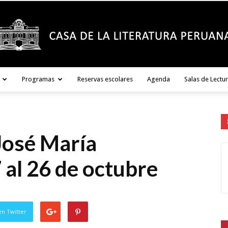
Programas
Reservas escolares
Agenda
Salas de Lectu
Casa
José María
de
 al 26 de octubre
en Twitter
la