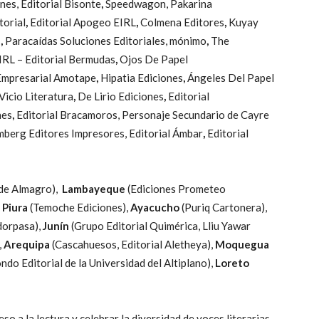
nes, Editorial Bisonte
,
Speedwagon, Pakarina
torial
,
Editorial Apogeo EIRL
,
Colmena Editores
,
Kuyay
T
,
Paracaídas Soluciones Editoriales, mónimo
,
The
IRL – Editorial Bermudas
,
Ojos De Papel
Empresarial Amotape
,
Hipatia Ediciones
,
Ángeles Del Papel
Vicio Literatura
,
De Lirio Ediciones
,
Editorial
nes
,
Editorial Bracamoros, Personaje Secundario de Cayre
emberg Editores Impresores, Editorial Ámbar
,
Editorial
 de Almagro),
Lambayeque
(Ediciones Prometeo
,
Piura
(Temoche Ediciones),
Ayacucho
(Puriq Cartonera),
dorpasa),
Junín
(Grupo Editorial Quimérica, Lliu Yawar
,
Arequipa
(Cascahuesos, Editorial Aletheya),
Moquegua
ndo Editorial de la Universidad del Altiplano)
,
Loreto
eso a la lectura y celebrar la diversidad de voces literarias