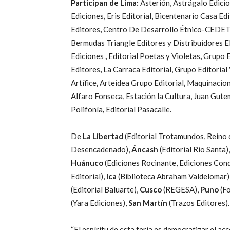
Participan de Lima:
Asterión, Astrágalo Edicio
Ediciones
,
Eris Editorial
,
Bicentenario Casa Edi
Editores
,
Centro De Desarrollo Étnico-CEDE
Bermudas Triangle Editores y Distribuidores E
Ediciones
,
Editorial Poetas y Violetas
,
Grupo 
Editores
,
La Carraca Editorial, Grupo Editorial 
Artífice
,
Arteidea Grupo Editorial
,
Maquinacio
Alfaro Fonseca, Estación la Cultura, Juan Gut
Polifonía
,
Editorial Pasacalle.
De
La Libertad
(Editorial Trotamundos, Reino
Desencadenado),
Áncash
(Editorial Rio Santa)
Huánuco
(Ediciones Rocinante, Ediciones Con
Editorial),
Ica
(Biblioteca Abraham Valdelomar)
(Editorial Baluarte),
Cusco
(REGESA),
Puno
(Fo
(Yara Ediciones),
San Martín
(Trazos Editores).
“El espíritu de esta feria es democratizar el acc