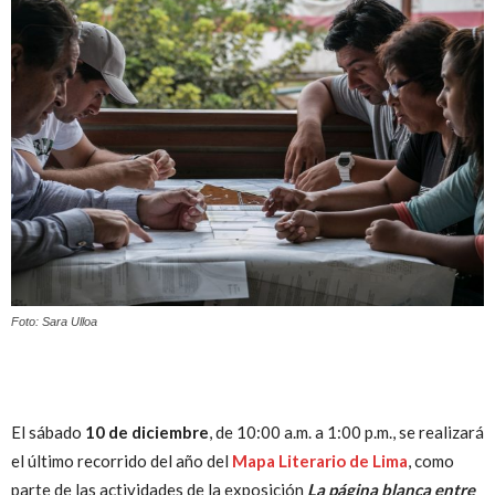
Peruana
Foto: Sara Ulloa
El sábado
1
0 de diciembre
, de 10:00 a.m. a 1:00 p.m., se realizará
el último recorrido del año del
Mapa Literario de Lima
, como
parte de las actividades de la exposición
La página blanca entre