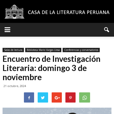
Casa
Salas de lectura
Biblioteca Mario Vargas Llosa
Conferencias y conversatorios
de
Encuentro de Investigación
Literaria: domingo 3 de
noviembre
la
21 octubre, 2024
Literatura