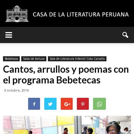
Casa
Bebetecas
Salas de lectura
Sala de Literatura Infantil Cota Carvallo
de
Cantos, arrullos y poemas con
el programa Bebetecas
6 octubre, 2016
la
Literatura