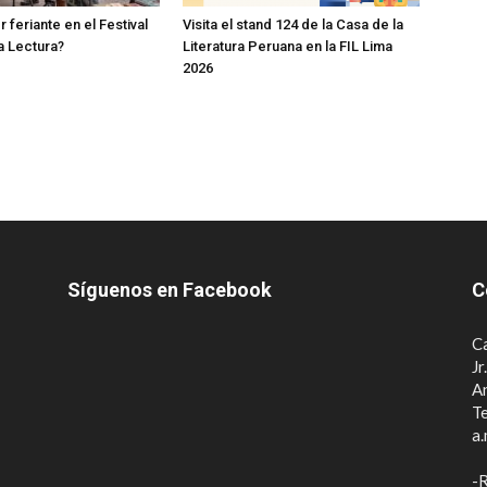
 feriante en el Festival
Visita el stand 124 de la Casa de la
la Lectura?
Literatura Peruana en la FIL Lima
2026
Síguenos en Facebook
C
Ca
Jr
A
Te
a.
-R