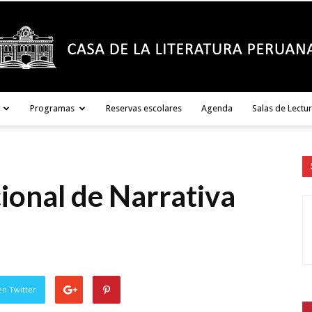
Programas
Reservas escolares
Agenda
Salas de Lectu
Casa
ional de Narrativa
de
en Twitter
la