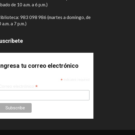
bado de 10 a.m. a 6 p.m.)
iblioteca: 983 098 986 (martes a domingo, de
 a.m. a 7 p.m.)
uscríbete
Ingresa tu correo electrónico
*
indicates required
*
Correo electrónico