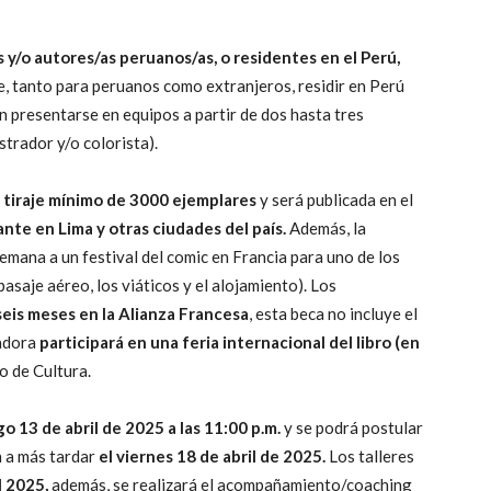
s y/o autores/as peruanos/as, o residentes en el Perú,
e, tanto para peruanos como extranjeros, residir en Perú
en presentarse en equipos a partir de dos hasta tres
strador y/o colorista).
n tiraje mínimo de 3000 ejemplares
y será publicada en el
ante en Lima y otras ciudades del país.
Además, la
emana a un festival del comic en Francia para uno de los
saje aéreo, los viáticos y el alojamiento). Los
seis meses en la Alianza Francesa
, esta beca no incluye el
nadora
participará en una feria internacional del libro (en
o de Cultura.
o 13 de abril de 2025 a las 11:00 p.m.
y se podrá postular
n a más tardar
el viernes 18 de abril de 2025.
Los talleres
l 2025,
además, se realizará el acompañamiento/coaching